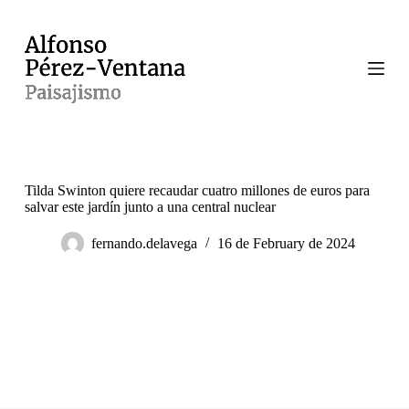
S
k
i
p
t
o
c
o
n
t
e
Tilda Swinton quiere recaudar cuatro millones de euros para
n
salvar este jardín junto a una central nuclear
t
fernando.delavega
16 de February de 2024