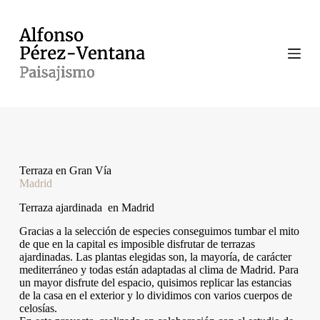
S
a
l
t
a
r
a
l
c
o
n
t
e
Terraza en Gran Vía
n
Madrid
i
d
Terraza ajardinada en Madrid
o
Gracias a la selección de especies conseguimos tumbar el mito
de que en la capital es imposible disfrutar de terrazas
ajardinadas. Las plantas elegidas son, la mayoría, de carácter
mediterráneo y todas están adaptadas al clima de Madrid. Para
un mayor disfrute del espacio, quisimos replicar las estancias
de la casa en el exterior y lo dividimos con varios cuerpos de
celosías.